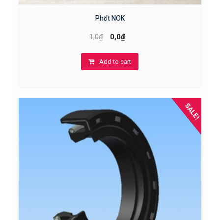
Phốt NOK
1,0
₫
0,0
₫
Add to cart
SALE!