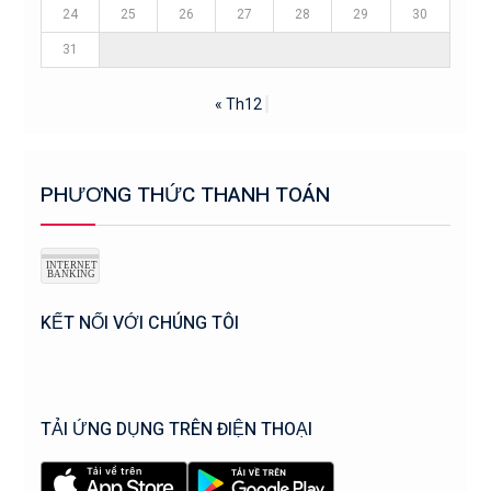
24
25
26
27
28
29
30
31
« Th12
PHƯƠNG THỨC THANH TOÁN
KẾT NỐI VỚI CHÚNG TÔI
TẢI ỨNG DỤNG TRÊN ĐIỆN THOẠI