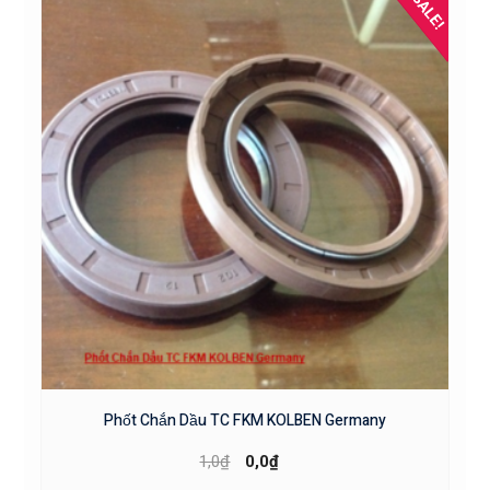
SALE!
Phốt Chắn Dầu TC FKM KOLBEN Germany
1,0
₫
0,0
₫