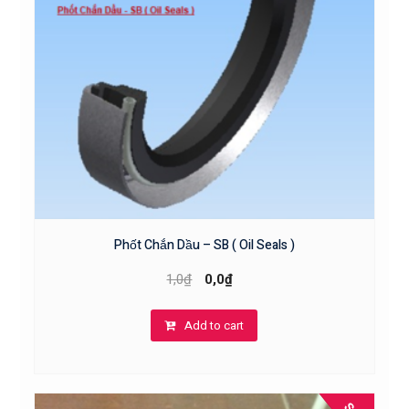
Phốt Chắn Dầu – SB ( Oil Seals )
1,0
₫
0,0
₫
Add to cart