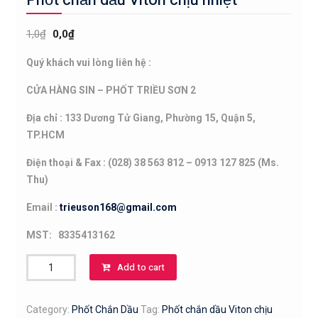
1,0
₫
0,0
₫
Quý khách vui lòng liên hệ :
CỬA HÀNG SIN – PHỐT TRIỀU SƠN 2
Địa chỉ : 133 Dương Tử Giang, Phường 15, Quận 5,
TP.HCM
Điện thoại & Fax : (028) 38 563 812 – 0913 127 825 (Ms.
Thu)
Email :
trieuson168@gmail.com
MST: 8335413162
Phốt
Add to cart
chắn
dầu
Category:
Phốt Chắn Dầu
Tag:
Phốt chắn dầu Viton chịu
Viton