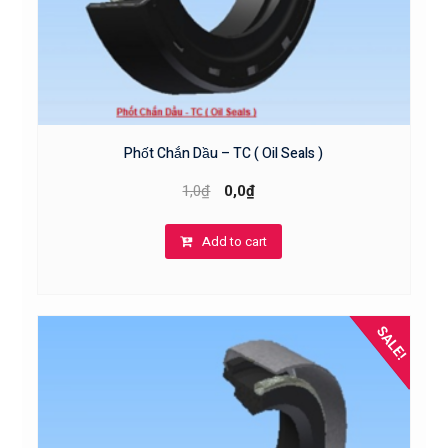
Phốt Chắn Dầu – TC ( Oil Seals )
1,0
₫
0,0
₫
Add to cart
SALE!