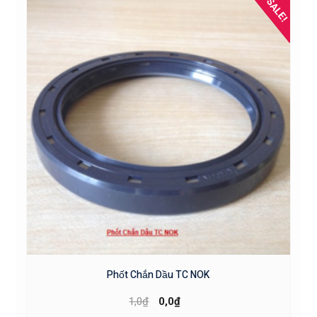
SALE!
Phốt Chắn Dầu TC NOK
1,0
₫
0,0
₫