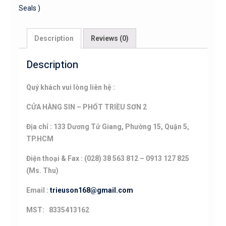
Seals )
SB
(
Oil
Description
Reviews (0)
Seals
)
Description
quantity
Quý khách vui lòng liên hệ :
CỬA HÀNG SIN – PHỐT TRIỀU SƠN 2
Địa chỉ : 133 Dương Tử Giang, Phường 15, Quận 5,
TP.HCM
Điện thoại & Fax : (028) 38 563 812 – 0913 127 825
(Ms. Thu)
Email :
trieuson168@gmail.com
MST: 8335413162