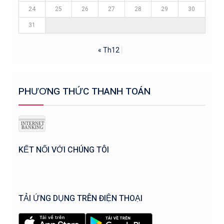
24
25
26
27
28
29
30
31
« Th12
PHƯƠNG THỨC THANH TOÁN
KẾT NỐI VỚI CHÚNG TÔI
TẢI ỨNG DỤNG TRÊN ĐIỆN THOẠI