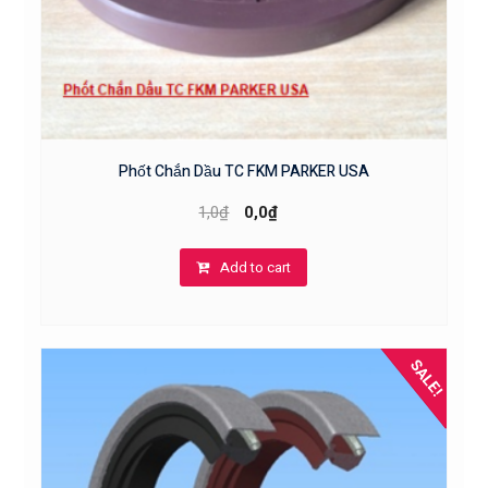
Phốt Chắn Dầu TC FKM PARKER USA
1,0
₫
0,0
₫
Add to cart
SALE!