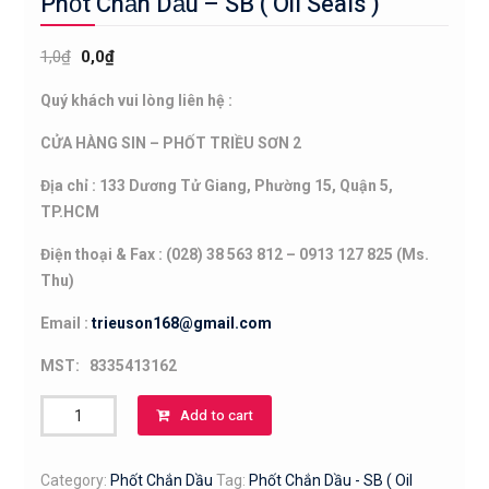
Phốt Chắn Dầu – SB ( Oil Seals )
1,0
₫
0,0
₫
Quý khách vui lòng liên hệ :
CỬA HÀNG SIN – PHỐT TRIỀU SƠN 2
Địa chỉ : 133 Dương Tử Giang, Phường 15, Quận 5,
TP.HCM
Điện thoại & Fax : (028) 38 563 812 – 0913 127 825 (Ms.
Thu)
Email :
trieuson168@gmail.com
MST: 8335413162
Phốt
Add to cart
Chắn
Dầu
Category:
Phốt Chắn Dầu
Tag:
Phốt Chắn Dầu - SB ( Oil
-