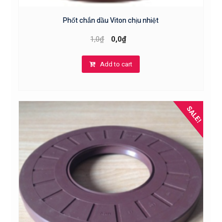
Phốt chắn dầu Viton chịu nhiệt
1,0
₫
0,0
₫
Add to cart
SALE!