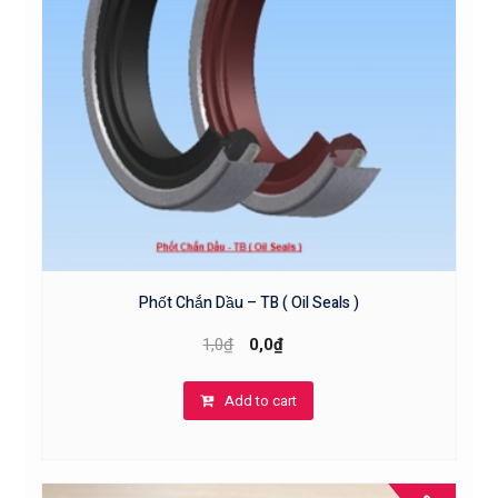
Phốt Chắn Dầu – TB ( Oil Seals )
1,0
₫
0,0
₫
Add to cart