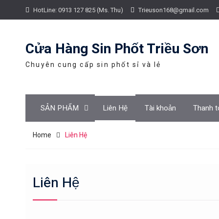
Skip
HotLine: 0913 127 825 (Ms. Thu)
Trieuson168@gmail.com
to
content
Cửa Hàng Sin Phốt Triều Sơn
Chuyên cung cấp sin phốt sỉ và lẻ
SẢN PHẨM
Liên Hệ
Tài khoản
Thanh t
Home
Liên Hệ
Liên Hệ