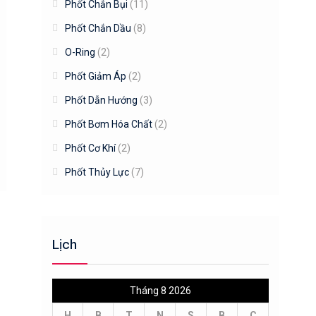
Phốt Chắn Bụi
(11)
Phốt Chắn Dầu
(8)
O-Ring
(2)
Phốt Giảm Áp
(2)
Phốt Dẫn Hướng
(3)
Phốt Bơm Hóa Chất
(2)
Phốt Cơ Khí
(2)
Phốt Thủy Lực
(7)
Lịch
Tháng 8 2026
H
B
T
N
S
B
C