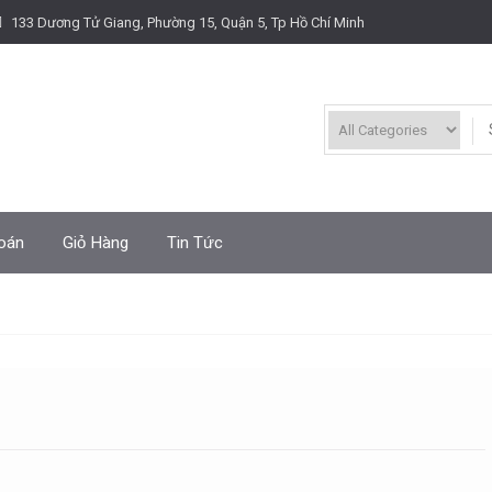
133 Dương Tử Giang, Phường 15, Quận 5, Tp Hồ Chí Minh
oán
Giỏ Hàng
Tin Tức