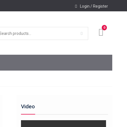
Login / Register
0
Video