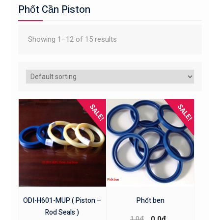
Phốt Cần Piston
Showing 1–12 of 15 results
SALE!
SALE!
ODI-H601-MUP ( Piston –
Phốt ben
Rod Seals )
1,0
₫
0,0
₫