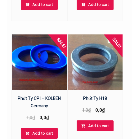
Add to cart
Add to cart
SALE!
SALE!
Phốt Ty CPI – KOLBEN
Phốt Ty H18
Germany
1,0
₫
0,0
₫
1,0
₫
0,0
₫
Add to cart
Add to cart