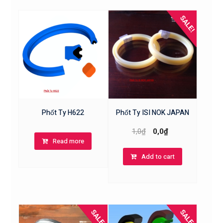
SALE!
Phốt Ty H622
Phốt Ty ISI NOK JAPAN
1,0
₫
0,0
₫
Read more
Add to cart
SALE!
SALE!