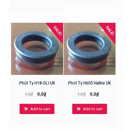
SALE!
SALE!
Phốt Ty H18-DLI UK
Phốt Ty H605 Hallite UK
1,0
₫
0,0
₫
1,0
₫
0,0
₫
Add to cart
Add to cart