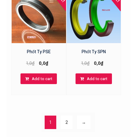
Phốt Ty PSE
Phốt Ty SPN
1,0
₫
0,0
₫
1,0
₫
0,0
₫
Add to cart
Add to cart
1
2
→