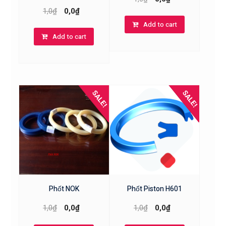
1,0
₫
0,0
₫
Add to cart
Add to cart
SALE!
SALE!
Phốt NOK
Phốt Piston H601
1,0
₫
0,0
₫
1,0
₫
0,0
₫