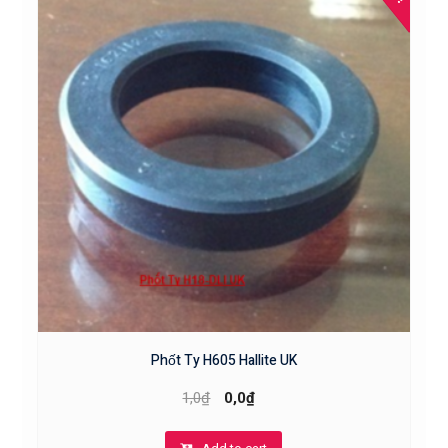
Phốt Ty H605 Hallite UK
1,0
₫
0,0
₫