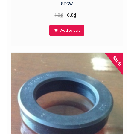
SPGW
1,0
₫
0,0
₫
Add to cart
SALE!