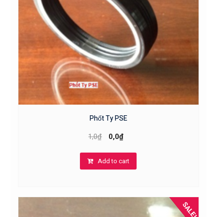
Phốt Ty PSE
1,0
₫
0,0
₫
Add to cart
SALE!