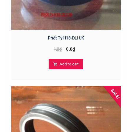
Phốt Ty H18-DLI UK
1,0
₫
0,0
₫
Add to cart
SALE!