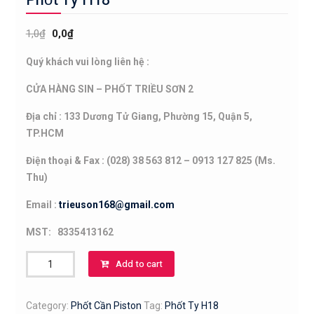
1,0
₫
0,0
₫
Quý khách vui lòng liên hệ :
CỬA HÀNG SIN – PHỐT TRIỀU SƠN 2
Địa chỉ : 133 Dương Tử Giang, Phường 15, Quận 5,
TP.HCM
Điện thoại & Fax : (028) 38 563 812 – 0913 127 825 (Ms.
Thu)
Email :
trieuson168@gmail.com
MST: 8335413162
Phốt
Add to cart
Ty
H18
Category:
Phốt Cần Piston
Tag:
Phốt Ty H18
quantity