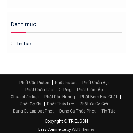
Danh mục
Tin Tức
Phốt Cần Piston
Phốt Piston
Phốt Chắn Bụi
Phốt Chắn Dầu
O-Ring
Phốt Giảm Áp
Chưa phân loại
Phốt Dẫn Hướng
Phốt Bơm Hóa Chất
Phốt Cơ Khí
Phốt Thủy Lực
Phốt Xe Cơ Giới
Dụng Cụ Lắp Đặt Phốt
Dụng Cụ Tháo Phốt
Tin Tức
Copyright © TRIEUSON
Easy Commerce by
WEN Themes